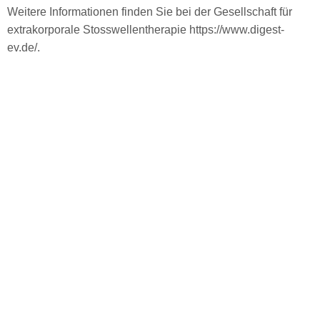
Weitere Informationen finden Sie bei der Gesellschaft für
extrakorporale Stosswellentherapie https://www.digest-
ev.de/.
Fachärzte für Stosswellentherapie
Unsere auf Stosswellentherapie spezialisierten Ärzte
beraten Sie gerne ausführlich. Profitieren Sie von
unserem großen Erfahrungsschatz auf dem Gebiet
der Orthopädie und vereinbaren Sie gerne einen