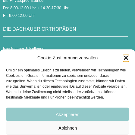
Mi: Privatsprechstunde
Do: 8.00-12.00 Uhr + 14.30-17:30 Uhr
Fr: 8.00-12.00 Uhr
DIE DACHAUER ORTHOPÄDEN
Eric Fischer & Kollegen
Münchner Straße 22
Cookie-Zustimmung verwalten
85221 Dachau
Um dir ein optimales Erlebnis zu bieten, verwenden wir Technologien wie
praxis@die-dachauer-orthopaeden.de
Cookies, um Geräteinformationen zu speichern und/oder darauf
zuzugreifen. Wenn du diesen Technologien zustimmst, können wir Daten
Tel:
08131 – 73 56 99
wie das Surfverhalten oder eindeutige IDs auf dieser Website verarbeiten.
Wenn du deine Zustimmung nicht erteilst oder zurückziehst, können
bestimmte Merkmale und Funktionen beeinträchtigt werden.
ZWEITMEINUNG
Akzeptieren
Bei Interesse an einer Zweitmeinung beraten wir Sie gerne.
Ablehnen
Hier Onlinetermin buchen.