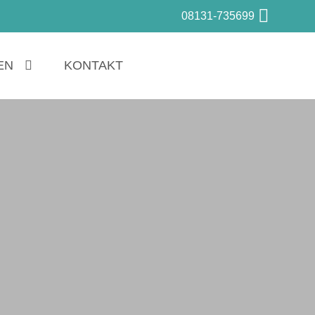
08131-735699
EN
KONTAKT