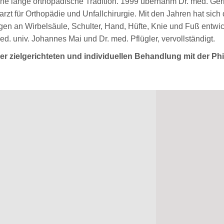
eine lange orthopädische Tradition. 1999 übernahm Dr. med. Gerh
harzt für Orthopädie und Unfallchirurgie. Mit den Jahren hat si
en an Wirbelsäule, Schulter, Hand, Hüfte, Knie und Fuß entwick
. univ. Johannes Mai und Dr. med. Pflügler, vervollständigt.
er zielgerichteten und individuellen Behandlung mit der Ph