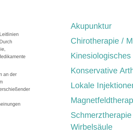
Akupunktur
eitlinien
Chirotherapie / 
 Durch
ie,
Kinesiologisches
 Medikamente
Konservative Art
n an der
em
Lokale Injektione
berschießender
Magnetfeldtherap
heinungen
Schmerztherapie
Wirbelsäule