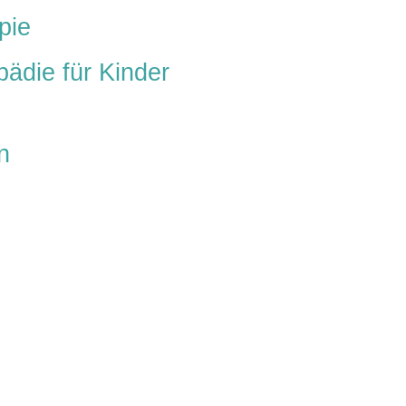
pie
pädie für Kinder
n