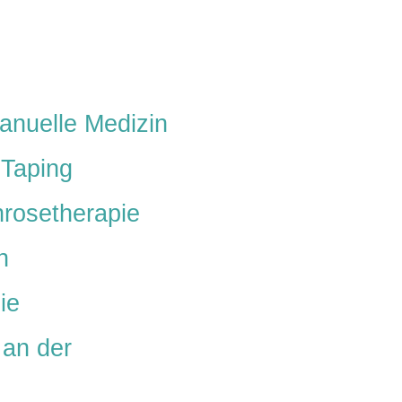
Manuelle Medizin
 Taping
hrosetherapie
n
ie
 an der