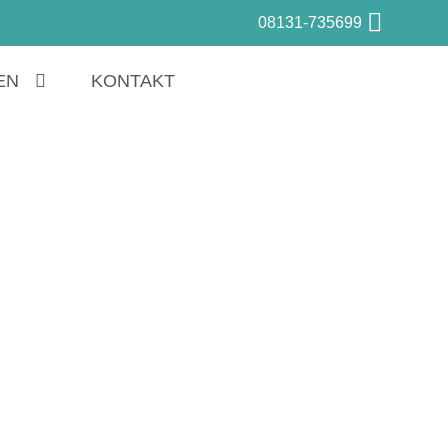
08131-735699
EN
KONTAKT