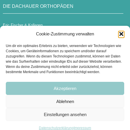
DIE DACHAUER ORTHOPÄDEN
Eric Fischer & Kollegen
Münchner Straße 22
Cookie-Zustimmung verwalten
85221 Dachau
Um dir ein optimales Erlebnis zu bieten, verwenden wir Technologien wie
praxis@die-dachauer-orthopaeden.de
Cookies, um Geräteinformationen zu speichern und/oder darauf
zuzugreifen. Wenn du diesen Technologien zustimmst, können wir Daten
Tel:
08131 – 73 56 99
wie das Surfverhalten oder eindeutige IDs auf dieser Website verarbeiten.
Wenn du deine Zustimmung nicht erteilst oder zurückziehst, können
bestimmte Merkmale und Funktionen beeinträchtigt werden.
ZWEITMEINUNG
Akzeptieren
Bei Interesse an einer Zweitmeinung beraten wir Sie gerne.
Ablehnen
Hier Onlinetermin buchen.
Einstellungen ansehen
Datenschutzerklärung
Impressum
©2025 ORTHOPÄDIE DACHAU –
IMPRESSUM
,
DATENSCHUTZERKLÄRUNG